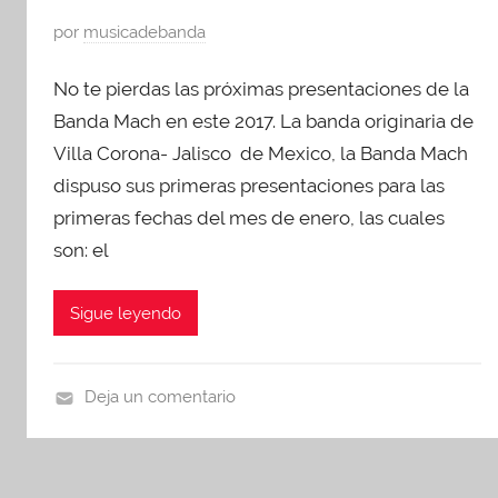
P
por
musicadebanda
u
No te pierdas las próximas presentaciones de la
b
l
Banda Mach en este 2017. La banda originaria de
i
Villa Corona- Jalisco de Mexico, la Banda Mach
c
dispuso sus primeras presentaciones para las
a
primeras fechas del mes de enero, las cuales
d
son: el
o
e
Sigue leyendo
n
e
n
Deja un comentario
e
p
r
r
o
e
1