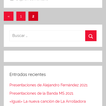
l
p
i
r
Navegación
o
Entradas
«
1
2
e
2
anteriores
de
s
4
e
entradas
,
n
2
t
0
a
1
c
3
i
o
n
Entradas recientes
e
Presentaciones de Alejandro Fernández 2021
s
Presentaciones de la Banda MS 2021
«Igual» La nueva canción de La Arrolladora