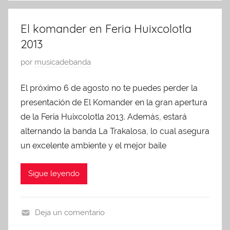
s
r
t
e
El komander en Feria Huixcolotla
o
s
2013
1
e
1
n
P
por
musicadebanda
,
t
u
2
El próximo 6 de agosto no te puedes perder la
a
b
0
c
presentación de El Komander en la gran apertura
l
1
i
i
de la Feria Huixcolotla 2013. Además, estará
3
o
c
alternando la banda La Trakalosa, lo cual asegura
n
a
un excelente ambiente y el mejor baile
e
d
s
o
Sigue leyendo
,
e
U
n
n
a
Deja un comentario
c
g
U