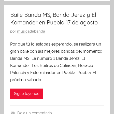
a
o
n
t
s
c
Baile Banda MS, Banda Jerez y El
e
t
a
Komander en Puebla 17 de agosto
g
o
t
o
3
e
P
por
musicadebanda
r
,
g
u
i
2
Por que tú lo estabas esperando, se realizará un
o
b
z
0
r
gran baile con las mejores bandas del momento:
l
e
1
i
i
Banda MS, La número 1 Banda Jerez, El
d
3
z
c
Komander, Los Buitres de Culiacán, Horacio
e
a
Palencia y Exterminador en Puebla, Puebla. El
d
d
próximo sábado
o
e
Sigue leyendo
n
j
u
Deja un comentario