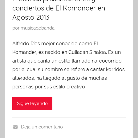
conciertos de El Komander en
Agosto 2013
P
por
musicadebanda
u
Alfredo Ríos mejor conocido como El
b
Komander, es nacido en Culiacán Sinaloa. Es un
l
i
artista que canta un estilo llamado narcocorrido
c
por el cual su nombre se refiere a cantar korridos
a
alterados, ha llegado al gusto de muchas
d
personas por sus estilo creativo
o
e
Sigue leyendo
n
a
g
Deja un comentario
o
p