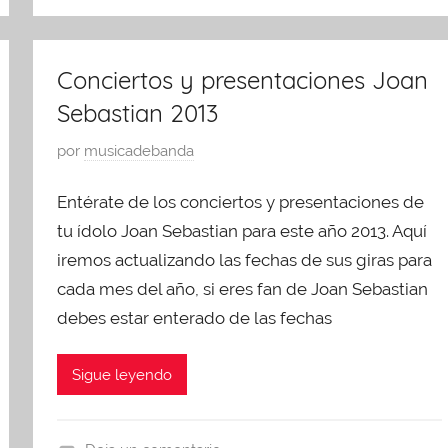
p
o
r
s
e
t
Conciertos y presentaciones Joan
s
o
Sebastian 2013
e
1
n
4
P
por
musicadebanda
t
,
u
a
2
Entérate de los conciertos y presentaciones de
b
c
0
l
tu ídolo Joan Sebastian para este año 2013. Aquí
i
1
i
iremos actualizando las fechas de sus giras para
o
4
c
cada mes del año, si eres fan de Joan Sebastian
n
a
e
debes estar enterado de las fechas
d
s
o
,
Sigue leyendo
e
U
n
n
m
c