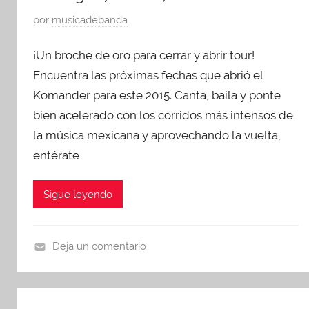
P
por
musicadebanda
u
¡Un broche de oro para cerrar y abrir tour!
b
l
Encuentra las próximas fechas que abrió el
i
Komander para este 2015. Canta, baila y ponte
c
bien acelerado con los corridos más intensos de
a
la música mexicana y aprovechando la vuelta,
d
entérate
o
e
Sigue leyendo
n
d
i
Deja un comentario
c
p
i
r
e
e
m