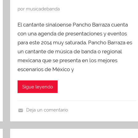
P
por
musicadebanda
u
El cantante sinaloense Pancho Barraza cuenta
b
l
con una agenda de presentaciones y eventos
i
para este 2014 muy saturada. Pancho Barraza es
c
un cantante de música de banda o regional
a
mexicana que se presenta en los mejores
d
escenarios de México y
o
e
Sigue leyendo
n
a
g
Deja un comentario
o
p
s
r
t
e
o