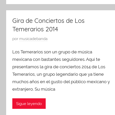
p
a
s
r
t
t
e
e
o
Gira de Conciertos de Los
s
g
1
e
o
Temerarios 2014
7
n
r
,
P
por
musicadebanda
t
i
2
u
a
z
0
Los Temerarios son un grupo de música
b
c
e
1
l
mexicana con bastantes seguidores. Aquí te
i
d
4
i
presentamos la gira de conciertos 2014 de Los
o
c
n
Temerarios, un grupo legendario que ya tiene
a
e
muchos años en el gusto del público mexicano y
d
s
extranjero. Su música
o
,
e
U
Sigue leyendo
n
n
a
c