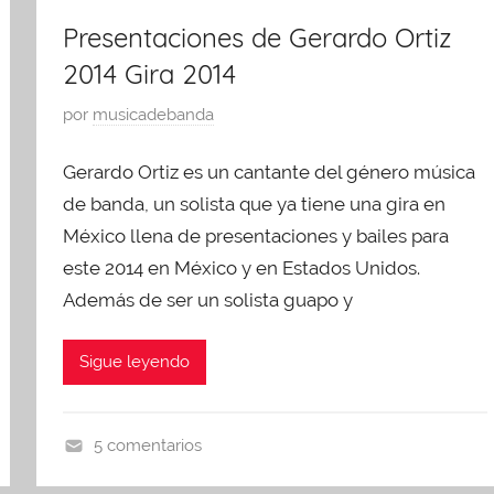
e
e
t
Presentaciones de Gerardo Ortiz
g
s
o
o
2014 Gira 2014
e
1
r
n
7
P
por
musicadebanda
i
t
,
u
z
a
2
Gerardo Ortiz es un cantante del género música
b
e
c
0
l
de banda, un solista que ya tiene una gira en
d
i
1
i
México llena de presentaciones y bailes para
o
4
c
este 2014 en México y en Estados Unidos.
n
a
e
Además de ser un solista guapo y
d
s
o
,
Sigue leyendo
e
U
n
n
a
c
5 comentarios
g
a
p
o