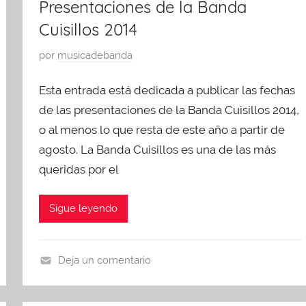
Presentaciones de la Banda
s
1
Cuisillos 2014
e
8
n
,
P
por
musicadebanda
t
2
u
a
0
Esta entrada está dedicada a publicar las fechas
b
c
1
l
de las presentaciones de la Banda Cuisillos 2014,
i
4
i
o al menos lo que resta de este año a partir de
o
c
agosto. La Banda Cuisillos es una de las más
n
a
e
queridas por el
d
s
o
,
Sigue leyendo
e
U
n
n
a
c
Deja un comentario
g
a
p
o
t
r
s