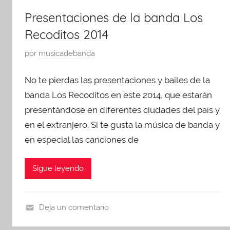
e
e
t
Presentaciones de la banda Los
g
s
o
o
Recoditos 2014
e
1
r
n
8
P
por
musicadebanda
i
t
,
u
z
a
2
No te pierdas las presentaciones y bailes de la
b
e
c
0
l
banda Los Recoditos en este 2014, que estarán
d
i
1
i
presentándose en diferentes ciudades del país y
o
4
c
en el extranjero. Si te gusta la música de banda y
n
a
e
en especial las canciones de
d
s
o
,
Sigue leyendo
e
U
n
n
a
c
Deja un comentario
g
a
p
o