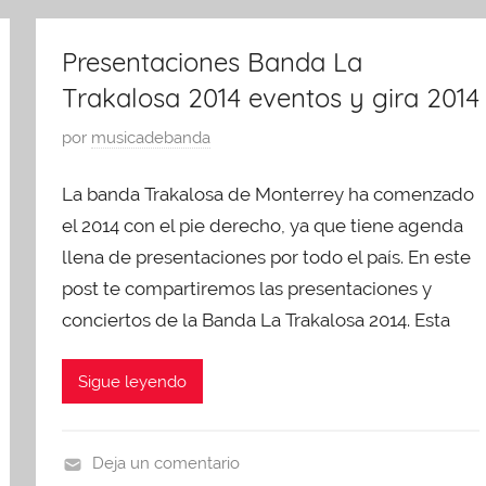
t
r
s
e
e
t
Presentaciones Banda La
g
s
o
o
Trakalosa 2014 eventos y gira 2014
e
1
r
n
7
P
por
musicadebanda
i
t
,
u
z
a
2
La banda Trakalosa de Monterrey ha comenzado
b
e
c
0
l
el 2014 con el pie derecho, ya que tiene agenda
d
i
1
i
llena de presentaciones por todo el país. En este
o
4
c
post te compartiremos las presentaciones y
n
a
e
conciertos de la Banda La Trakalosa 2014. Esta
d
s
o
Sigue leyendo
e
n
a
Deja un comentario
g