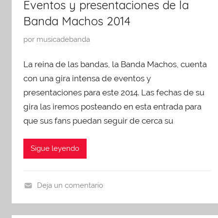
Eventos y presentaciones de la
s
b
Banda Machos 2014
e
r
n
e
P
por
musicadebanda
t
1
u
a
8
La reina de las bandas, la Banda Machos, cuenta
b
c
,
l
con una gira intensa de eventos y
i
2
i
presentaciones para este 2014. Las fechas de su
o
0
c
gira las iremos posteando en esta entrada para
n
1
a
e
que sus fans puedan seguir de cerca su
4
d
s
o
,
Sigue leyendo
e
U
n
n
a
c
Deja un comentario
g
a
p
o
t
r
s