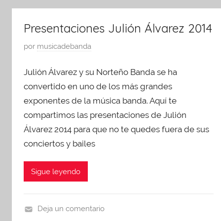
t
r
s
e
e
t
Presentaciones Julión Álvarez 2014
g
s
o
o
e
P
por
musicadebanda
1
r
n
u
7
i
t
Julión Álvarez y su Norteño Banda se ha
b
,
z
a
l
convertido en uno de los más grandes
2
e
c
i
0
exponentes de la música banda. Aquí te
d
i
c
1
compartimos las presentaciones de Julión
o
a
4
Álvarez 2014 para que no te quedes fuera de sus
n
d
conciertos y bailes
e
o
s
e
,
Sigue leyendo
n
U
a
n
g
Deja un comentario
c
o