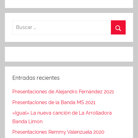
c
N
i
o
e
v
m
e
b
d
r
a
e
d
2
e
2
s
,
Entradas recientes
2
0
Presentaciones de Alejandro Fernández 2021
1
Presentaciones de la Banda MS 2021
7
«Igual» La nueva canción de La Arrolladora
Banda Limón
Presentaciones Remmy Valenzuela 2020