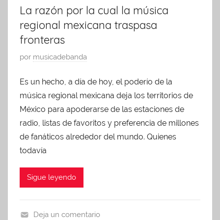
La razón por la cual la música
regional mexicana traspasa
fronteras
P
por
musicadebanda
u
Es un hecho, a día de hoy, el poderío de la
b
música regional mexicana deja los territorios de
l
i
México para apoderarse de las estaciones de
c
radio, listas de favoritos y preferencia de millones
a
de fanáticos alrededor del mundo. Quienes
d
todavía
o
e
Sigue leyendo
n
d
i
Deja un comentario