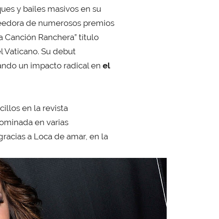
ues y bailes masivos en su
acreedora de numerosos premios
a Canción Ranchera” título
el Vaticano. Su debut
ando un impacto radical en
el
illos en la revista
nominada en varias
gracias a Loca de amar, en la