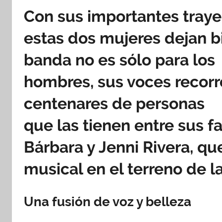
b
Con sus importantes traye
l
i
estas dos mujeres dejan b
c
banda no es sólo para los
a
d
hombres, sus voces recorr
o
e
centenares de personas
n
que las tienen entre sus fa
n
o
Bárbara y Jenni Rivera, qu
v
i
musical en el terreno de l
e
m
b
Una fusión de voz y belleza
r