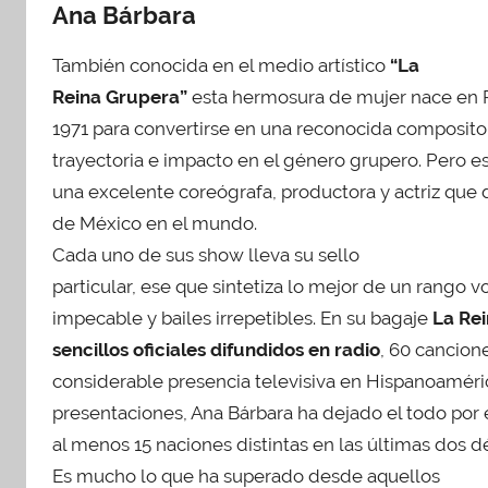
e
Ana Bárbara
2
6
También conocida en el medio artístico
“La
,
Reina Grupera”
esta hermosura de mujer nace en R
2
1971 para convertirse en una reconocida composito
0
trayectoria e impacto en el género grupero. Pero e
1
una excelente coreógrafa, productora y actriz que 
7
de México en el mundo.
Cada uno de sus show lleva su sello
particular, ese que sintetiza lo mejor de un rango v
impecable y bailes irrepetibles. En su bagaje
La Rei
sencillos oficiales difundidos en radio
, 60 cancion
considerable presencia televisiva en Hispanoaméric
presentaciones, Ana Bárbara ha dejado el todo por 
al menos 15 naciones distintas en las últimas dos d
Es mucho lo que ha superado desde aquellos