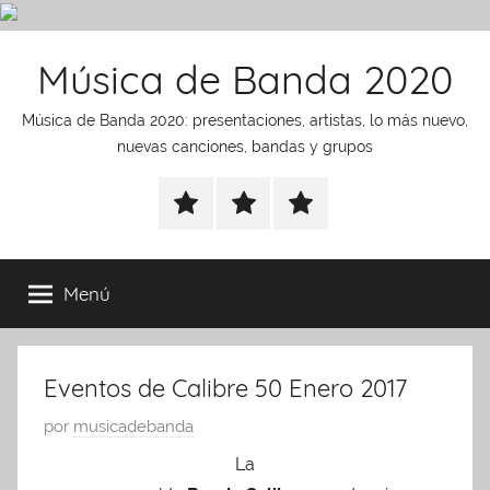
Saltar
Música de Banda 2020
al
contenido
Música de Banda 2020: presentaciones, artistas, lo más nuevo,
nuevas canciones, bandas y grupos
presentaciones
noticias
Artistas
Menú
Eventos de Calibre 50 Enero 2017
P
por
musicadebanda
u
La
b