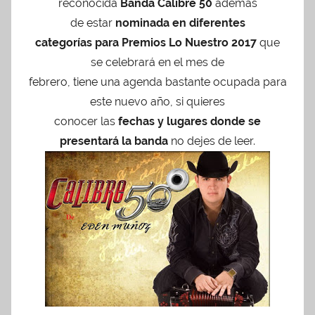
reconocida
Banda Calibre 50
además
l
de estar
nominada en diferentes
i
categorías para Premios Lo Nuestro 2017
que
c
se celebrará en el mes de
a
febrero, tiene una agenda bastante ocupada para
d
este nuevo año, si quieres
o
conocer las
fechas y lugares donde se
e
presentará la banda
no dejes de leer.
n
e
n
e
r
o
1
1
,
2