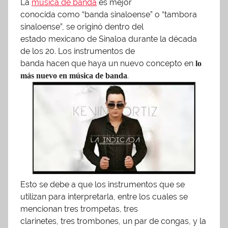
La
música de banda
es mejor
b
conocida como “banda sinaloense” o “tambora
l
sinaloense”, se originó dentro del
estado mexicano de Sinaloa durante la década
i
de los 20. Los instrumentos de
c
banda hacen que haya un nuevo concepto en
lo
a
.
más nuevo en música de banda
d
o
e
n
e
n
e
r
Esto se debe a que los instrumentos que se
o
utilizan para interpretarla, entre los cuales se
1
mencionan tres trompetas, tres
8
clarinetes, tres trombones, un par de congas, y la
,