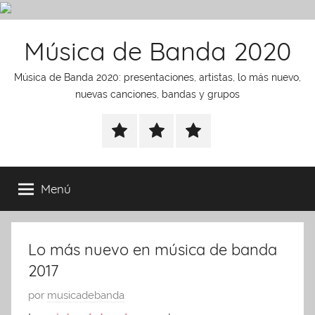
Saltar
Música de Banda 2020
al
contenido
Música de Banda 2020: presentaciones, artistas, lo más nuevo,
nuevas canciones, bandas y grupos
presentaciones
noticias
Artistas
Menú
Lo más nuevo en música de banda
2017
P
por
musicadebanda
u