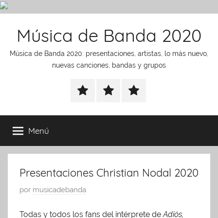
Saltar
Música de Banda 2020
al
contenido
Música de Banda 2020: presentaciones, artistas, lo más nuevo,
nuevas canciones, bandas y grupos
presentaciones
noticias
Artistas
Menú
Presentaciones Christian Nodal 2020
P
por
musicadebanda
u
Todas y todos los fans del intérprete de
Adiós,
b