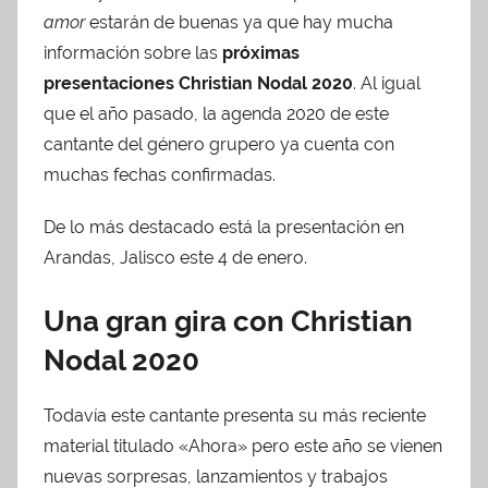
amor
estarán de buenas ya que hay mucha
l
i
información sobre las
próximas
c
presentaciones
Christian Nodal 2020
. Al igual
a
que el año pasado, la agenda 2020 de este
d
cantante del género grupero ya cuenta con
o
muchas fechas confirmadas.
e
n
De lo más destacado está la presentación en
e
Arandas, Jalisco este 4 de enero.
n
e
Una gran gira con Christian
r
Nodal 2020
o
1
Todavía este cantante presenta su más reciente
,
material titulado «Ahora» pero este año se vienen
2
0
nuevas sorpresas, lanzamientos y trabajos