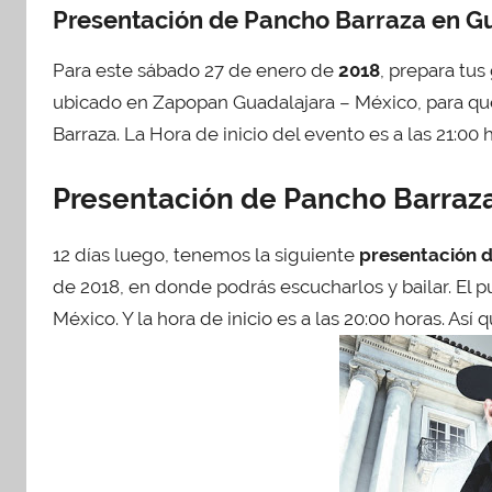
Presentación de Pancho Barraza en G
i
c
Para este sábado 27 de enero de
2018
, prepara tus
a
ubicado en Zapopan Guadalajara – México, para que
d
Barraza. La Hora de inicio del evento es a las 21:00 
o
e
n
Presentación de Pancho Barraza
f
e
12 días luego, tenemos la siguiente
presentación 
b
de 2018, en donde podrás escucharlos y bailar. El
r
México. Y la hora de inicio es a las 20:00 horas. Así
e
r
o
1
3
,