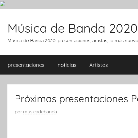
Saltar
al
Música de Banda 2020
contenido
Música de Banda 2020: presentaciones, artistas, lo más nuev
presentaciones
noticias
Artistas
Próximas presentaciones P
P
por
musicadebanda
u
b
l