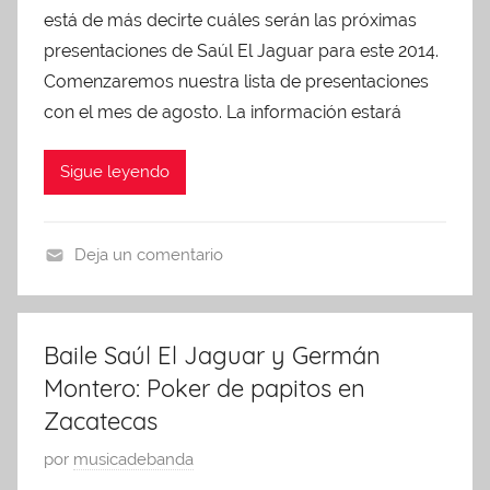
0
r
está de más decirte cuáles serán las próximas
l
1
i
i
presentaciones de Saúl El Jaguar para este 2014.
6
z
c
Comenzaremos nuestra lista de presentaciones
e
a
con el mes de agosto. La información estará
d
d
o
Sigue leyendo
e
n
a
Deja un comentario
g
p
o
r
s
e
Baile Saúl El Jaguar y Germán
t
s
Montero: Poker de papitos en
o
e
Zacatecas
5
n
,
t
P
por
musicadebanda
2
a
u