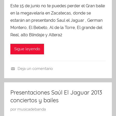
0
c
Este 15 de junio no te puedes perder el Gran baile
b
1
i
en la megavelaria en Zacatecas, donde se
l
4
o
i
estarán an presentando Saul el Jaguar , German
n
c
Montero, El Bebeto, Al de la Torre, El grande del
e
a
Real, alto Blindaje y Altera2
s
d
,
o
Sigue leyendo
U
e
n
n
c
j
Deja un comentario
a
u
U
t
n
n
e
i
c
Presentaciones Saúl El Jaguar 2013
g
o
a
conciertos y bailes
o
4
t
r
,
e
P
por
musicadebanda
i
2
g