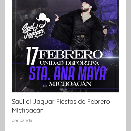
Saúl el Jaguar Fiestas de Febrero
Michoacán
P
por
banda
u