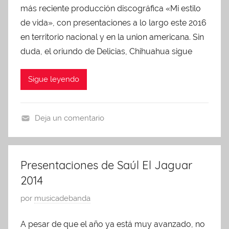
0
n
r
más reciente producción discográfica «Mi estilo
l
1
t
i
i
de vida», con presentaciones a lo largo este 2016
8
a
z
c
en territorio nacional y en la union americana. Sin
c
e
a
duda, el oriundo de Delicias, Chihuahua sigue
i
d
d
o
o
Sigue leyendo
n
e
e
n
s
m
Deja un comentario
a
U
r
n
z
c
Presentaciones de Saúl El Jaguar
o
a
2014
2
t
3
e
P
por
musicadebanda
,
g
u
2
A pesar de que el año ya está muy avanzado, no
o
b