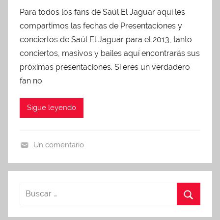
u
z
0
Para todos los fans de Saúl El Jaguar aquí les
o
b
e
1
r
compartimos las fechas de Presentaciones y
l
d
3
i
i
conciertos de Saúl El Jaguar para el 2013, tanto
z
c
conciertos, masivos y bailes aquí encontrarás sus
e
a
próximas presentaciones. Si eres un verdadero
d
d
fan no
o
e
Sigue leyendo
n
m
a
Un comentario
y
p
o
r
3
e
,
s
2
e
0