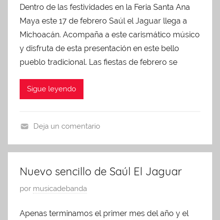
Dentro de las festividades en la Feria Santa Ana
b
Maya este 17 de febrero Saúl el Jaguar llega a
l
i
Michoacán. Acompaña a este carismático músico
c
y disfruta de esta presentación en este bello
a
pueblo tradicional. Las fiestas de febrero se
d
o
Sigue leyendo
e
n
f
Deja un comentario
e
A
b
r
r
t
Nuevo sencillo de Saúl El Jaguar
e
i
r
P
por
musicadebanda
s
o
u
t
1
Apenas terminamos el primer mes del año y el
b
a