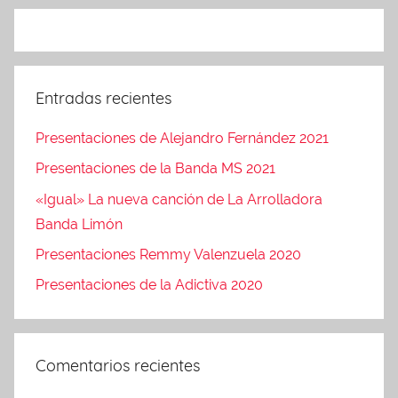
n
1
t
3
a
c
i
Entradas recientes
o
Presentaciones de Alejandro Fernández 2021
n
e
Presentaciones de la Banda MS 2021
s
«Igual» La nueva canción de La Arrolladora
,
Banda Limón
U
Presentaciones Remmy Valenzuela 2020
n
c
Presentaciones de la Adictiva 2020
a
t
e
Comentarios recientes
g
o