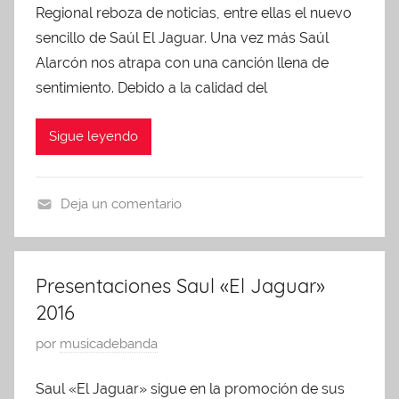
2
Regional reboza de noticias, entre ellas el nuevo
l
s
,
i
sencillo de Saúl El Jaguar. Una vez más Saúl
,
2
c
c
Alarcón nos atrapa con una canción llena de
0
a
a
sentimiento. Debido a la calidad del
1
d
n
9
o
c
Sigue leyendo
e
i
n
o
e
n
Deja un comentario
n
e
U
e
s
n
r
,
c
Presentaciones Saul «El Jaguar»
o
p
a
2016
3
r
t
1
e
e
P
por
musicadebanda
,
s
g
u
2
e
Saul «El Jaguar» sigue en la promoción de sus
o
b