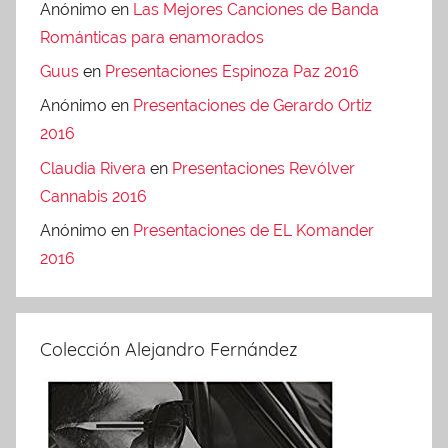
Anónimo
en
Las Mejores Canciones de Banda
r
Románticas para enamorados
i
Guus
en
Presentaciones Espinoza Paz 2016
z
e
Anónimo
en
Presentaciones de Gerardo Ortiz
d
2016
Claudia Rivera
en
Presentaciones Revólver
Cannabis 2016
Anónimo
en
Presentaciones de EL Komander
2016
Colección Alejandro Fernández