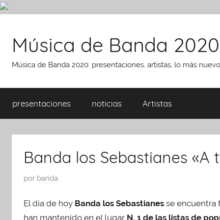
Saltar
al
Música de Banda 2020
contenido
Música de Banda 2020: presentaciones, artistas, lo más nuev
presentaciones
noticias
Artistas
Banda los Sebastianes «A t
P
por
banda
u
El día de hoy
Banda los Sebastianes
se encuentra 
b
l
han mantenido en el lugar
N. 1 de las listas de po