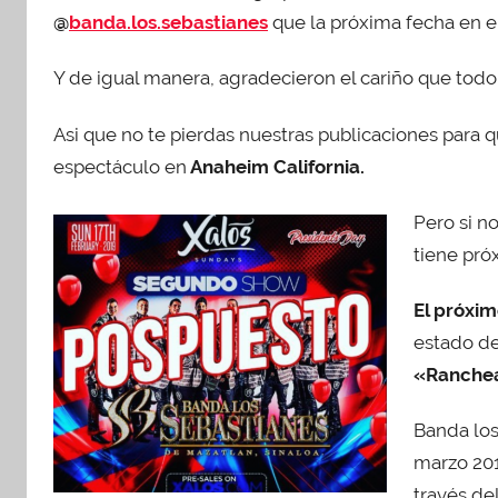
2
@
banda.los.sebastianes
que la próxima fecha en e
0
1
Y de igual manera, agradecieron el cariño que todo
9
Asi que no te pierdas nuestras publicaciones para q
espectáculo en
Anaheim California.
Pero si n
tiene pró
El próxim
estado de
«Ranchea
Banda los
marzo 201
través del