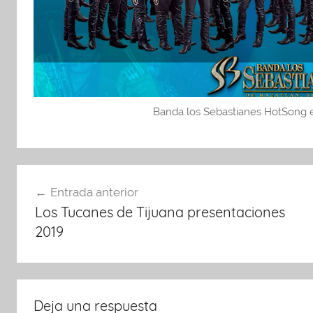
Banda los Sebastianes HotSong 
Navegación
Entrada anterior
de
Los Tucanes de Tijuana presentaciones
entradas
2019
Deja una respuesta