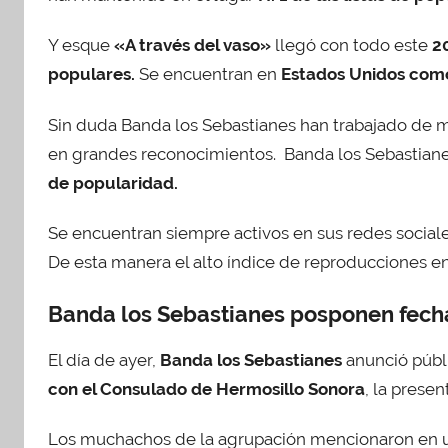
i
Y esque
«A través del vaso»
llegó con todo este
2
c
a
populares.
Se encuentran en
Estados Unidos como
d
o
Sin duda Banda los Sebastianes han trabajado de m
e
en grandes reconocimientos. Banda los Sebastiane
n
de popularidad.
f
e
Se encuentran siempre activos en sus redes sociale
b
De esta manera el alto índice de reproducciones en
r
e
Banda los Sebastianes posponen fech
r
o
El día de ayer,
Banda los Sebastianes
anunció públ
1
con el Consulado de Hermosillo Sonora
, la prese
8
,
Los muchachos de la agrupación mencionaron en u