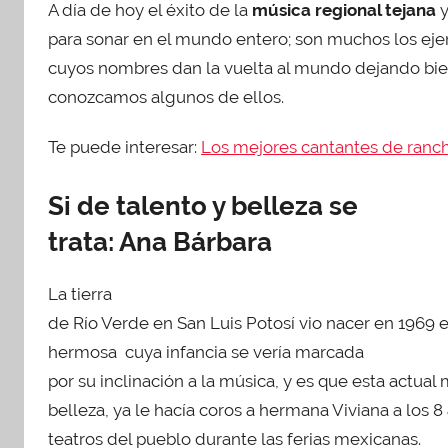
A día de hoy el éxito de la
música regional tejana
y
b
l
para sonar en el mundo entero; son muchos los ejem
i
cuyos nombres dan la vuelta al mundo dejando bien
c
conozcamos algunos de ellos.
a
d
Te puede interesar:
Los mejores cantantes de ranc
o
e
Si de talento y belleza se
n
trata: Ana Bárbara
d
i
La tierra
c
de Río Verde en San Luis Potosí vio nacer en 1969 
i
e
hermosa cuya infancia se vería marcada
m
por su inclinación a la música, y es que esta actua
b
belleza, ya le hacía coros a hermana Viviana a los 
r
teatros del pueblo durante las ferias mexicanas.