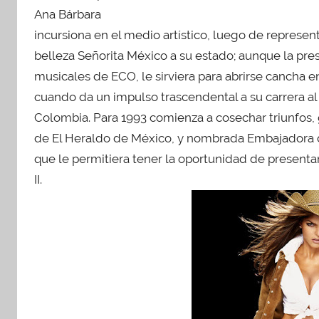
e
Ana Bárbara
4
incursiona en el medio artístico, luego de represen
,
belleza Señorita México a su estado; aunque la p
2
musicales de ECO, le sirviera para abrirse cancha 
0
1
cuando da un impulso trascendental a su carrera al 
7
Colombia. Para 1993 comienza a cosechar triunfos, 
de El Heraldo de México, y nombrada Embajadora 
que le permitiera tener la oportunidad de presenta
II.