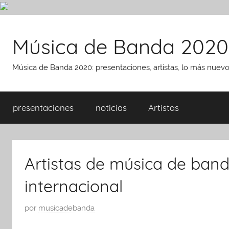
Saltar
al
Música de Banda 2020
contenido
Música de Banda 2020: presentaciones, artistas, lo más nuev
presentaciones
noticias
Artistas
Artistas de música de ban
internacional
P
por
musicadebanda
u